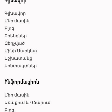
Գլխավոր
Գլխավոր
Մեր մասին
Բլոգ
Բրենդներ
Զեղչված
Մինի Մարկետ
Աշխատանք
Կոնտակտներ
Ինֆորմացիոն
Մեր մասին
Առաքում և Վճարում
Բլոգ