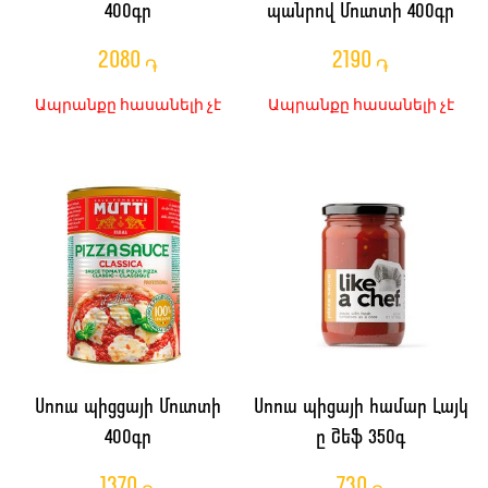
400գր
պանրով Մուտտի 400գր
2080
2190
֏
֏
Ապրանքը հասանելի չէ
Ապրանքը հասանելի չէ
Սոուս պիցցայի Մուտտի
Սոուս պիցայի համար Լայկ
400գր
ը Շեֆ 350գ
1370
730