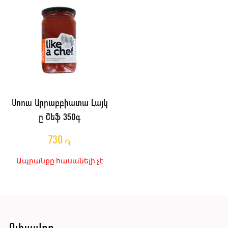
Սոուս Արրաբբիատա Լայկ
ը Շեֆ 350գ
730
֏
Ապրանքը հասանելի չէ