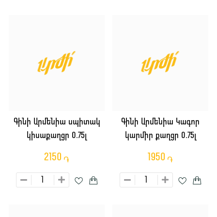
Գինի Արմենիա սպիտակ
Գինի Արմենիա Կագոր
կիսաքաղցր 0.75լ
կարմիր քաղցր 0.75լ
2150
1950
֏
֏