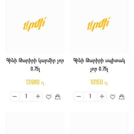
Գինի Թարիրի կարմիր չոր
Գինի Թարիրի սպիտակ
0.75լ
չոր 0.75լ
13980
10150
֏
֏