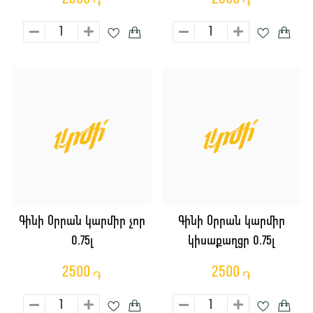
֏
֏
Գինի Օրրան կարմիր չոր
Գինի Օրրան կարմիր
0.75լ
կիսաքաղցր 0.75լ
2500
2500
֏
֏