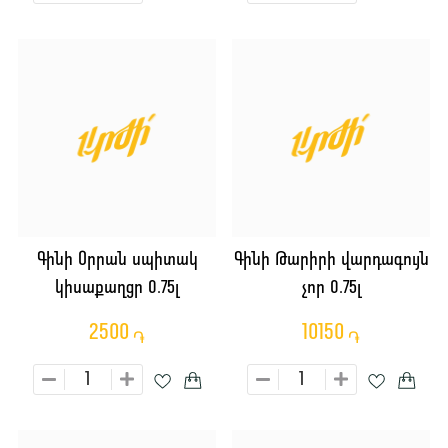
Գինի Օրրան սպիտակ
Գինի Թարիրի վարդագույն
կիսաքաղցր 0.75լ
չոր 0.75լ
2500
10150
֏
֏