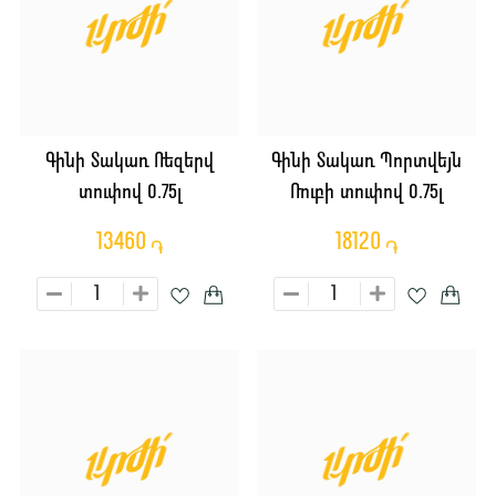
Գինի Տակառ Ռեզերվ
Գինի Տակառ Պորտվեյն
տուփով 0.75լ
Ռուբի տուփով 0.75լ
13460
18120
֏
֏