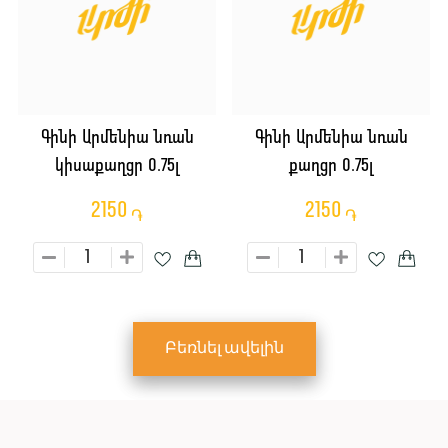
Գինի Արմենիա նռան
Գինի Արմենիա նռան
կիսաքաղցր 0.75լ
քաղցր 0.75լ
2150
2150
֏
֏
Բեռնել ավելին