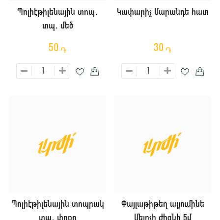
Պոլիէթիլենային տոպ․
Կափարիչ Մարանդե հատ
տպ․ մեծ
50
30
֏
֏
Պոլիէթիլենային տոպրակ
Փայլաթիթեղ ալյումինե
տպ․ փոքր
Մելոչի Ժիզնի 5մ