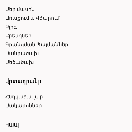
Մեր մասին
Առաքում և Վճարում
Բլոգ
Բրենդներ
Գրանցման Պայմաններ
Մանրածախ
Մեծածախ
Արտադրանք
Հնդկաձավար
Մակարոններ
Կապ