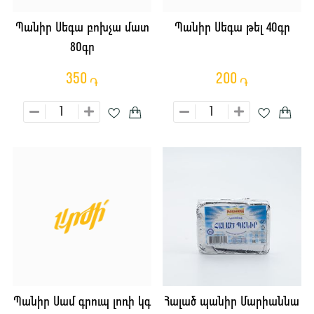
Պանիր Սեգա բոխչա մատ
Պանիր Սեգա թել 40գր
80գր
350
200
֏
֏
Պանիր Սամ գրուպ լոռի կգ
Հալած պանիր Մարիաննա