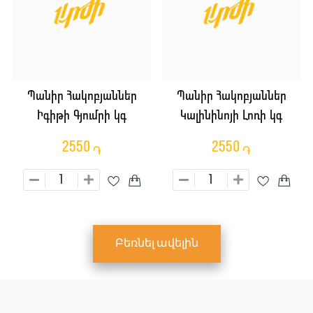
Պանիր Հակոբյաններ
Պանիր Հակոբյաններ
Իգիթի Գյումրի կգ
Կալինինոյի Լոռի կգ
2550
2550
֏
֏
Բեռնել ավելին