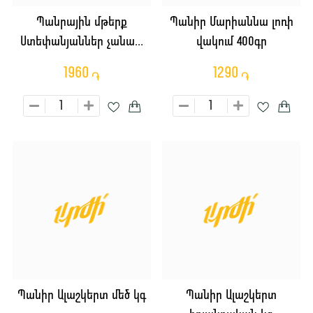
Պանրային մթերք
Պանիր Մարիաննա լոռի
Ստեփանյաններ չանախ
վակում 400գր
կլոր կգ
1960
1290
֏
֏
Պանիր Ալաշկերտ մեծ կգ
Պանիր Ալաշկերտ