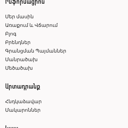
Ինֆորմացիոն
Մեր մասին
Առաքում և Վճարում
Բլոգ
Բրենդներ
Գրանցման Պայմաններ
Մանրածախ
Մեծածախ
Արտադրանք
Հնդկաձավար
Մակարոններ