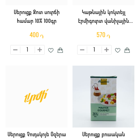
Սերուցք Զոտ սուրճի
Կաթնային կոկտեյլ
համար 10% 100գր
Էրմիգուրտ վանիլային
280գր
400
570
֏
֏
Սերուցք Չուդսկոյե Օզերա
Սերուցք բուսական