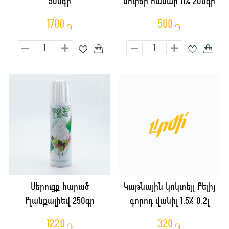
500գր
սուրճի համար 11% 200գր
1700
500
֏
֏
Սերուցք հարած
Կաթնային կոկտեյլ Բելիյ
Բլանքալիեվ 250գր
գորոդ վանիլ 1.5% 0.2լ
1220
320
֏
֏