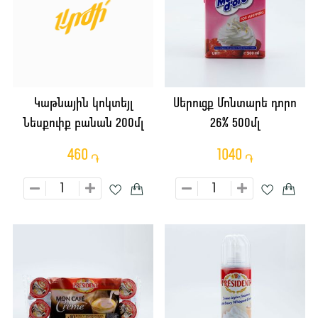
Կաթնային կոկտեյլ
Սերուցք Մոնտարե դորո
Նեսքուիք բանան 200մլ
26% 500մլ
460
1040
֏
֏