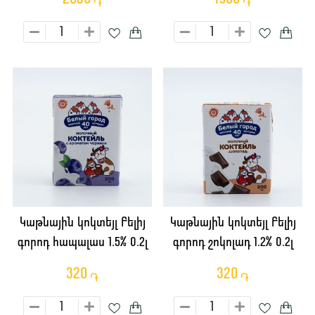
֏
֏
Կաթնային կոկտեյլ Բելիյ
Կաթնային կոկտեյլ Բելիյ
գորոդ հապալաս 1.5% 0.2լ
գորոդ շոկոլադ 1.2% 0.2լ
320
320
֏
֏