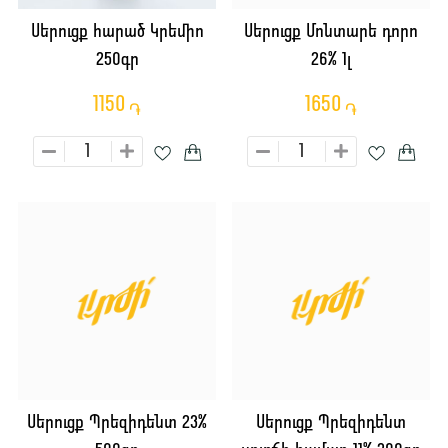
Սերուցք հարած Կրեմիո
Սերուցք Մոնտարե դորո
250գր
26% 1լ
1150
1650
֏
֏
Սերուցք Պրեզիդենտ 23%
Սերուցք Պրեզիդենտ