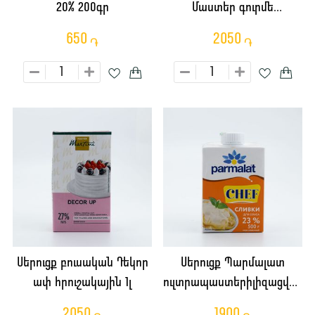
20% 200գր
Մաստեր գուրմե
խոհարարական 1լ
650
2050
֏
֏
Սերուցք բուսական Դեկոր
Սերուցք Պարմալատ
ափ հրուշակային 1լ
ուլտրապաստերիլիզացված
սոուսի համար 23% 500մլ
2050
1900