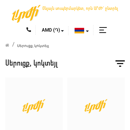
Օնլայն սուպերմարկետ, որն ԱՐԺԻ՛ ընտրել
Սերուցք, կոկտեյլ
Սերուցք, կոկտեյլ