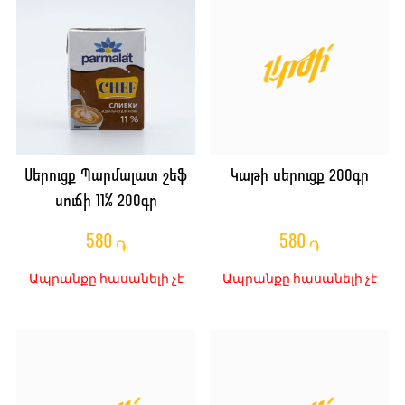
Սերուցք Պարմալատ շեֆ
Կաթի սերուցք 200գր
սուճի 11% 200գր
580
580
֏
֏
Ապրանքը հասանելի չէ
Ապրանքը հասանելի չէ