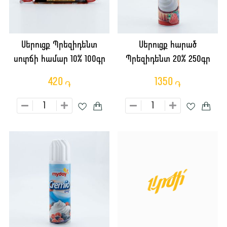
Սերուցք Պրեզիդենտ
Սերուցք հարած
սուրճի համար 10% 100գր
Պրեզիդենտ 20% 250գր
420
1350
֏
֏