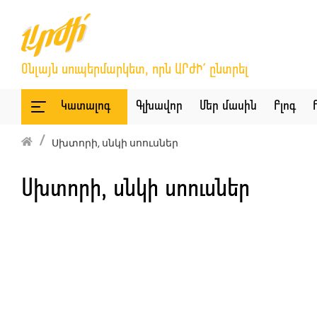
Օնլայն սուպերմարկետ, որն ԱՐԺԻ՛ ընտրել
Կատալոգ
Գլխավոր
Մեր մասին
Բլոգ
Սխտորի, սնկի սոուսներ
Սխտորի, սնկի սոուսներ