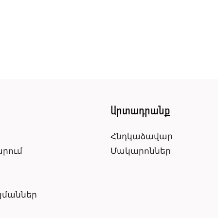
ն
Արտադրանք
Հնդկաձավար
արում
Մակարոններ
յմաններ