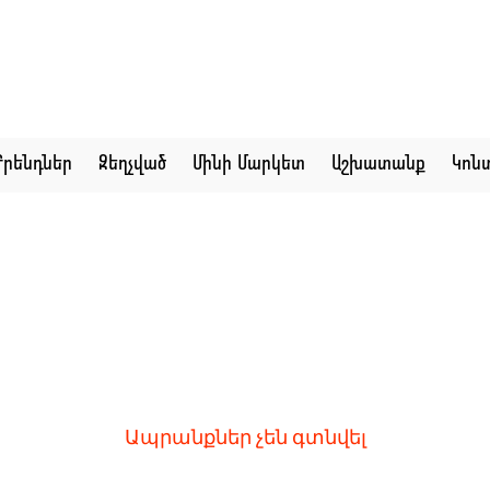
Բրենդներ
Զեղչված
Մինի Մարկետ
Աշխատանք
Կոն
Ապրանքներ չեն գտնվել