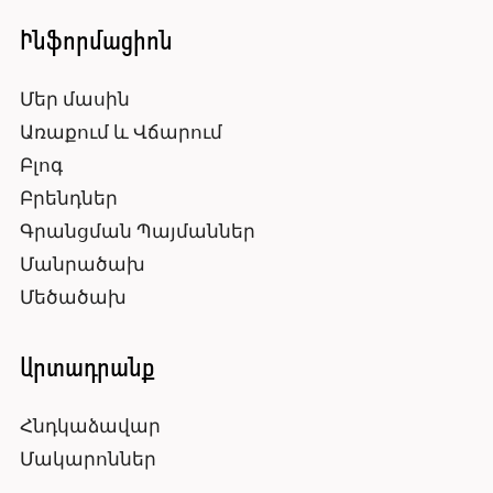
Ինֆորմացիոն
Մեր մասին
Առաքում և Վճարում
Բլոգ
Բրենդներ
Գրանցման Պայմաններ
Մանրածախ
Մեծածախ
Արտադրանք
Հնդկաձավար
Մակարոններ