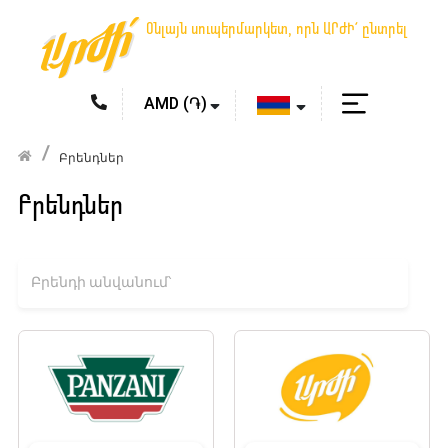
Օնլայն սուպերմարկետ, որն ԱՐԺԻ՛ ընտրել
Բրենդներ
Բրենդներ