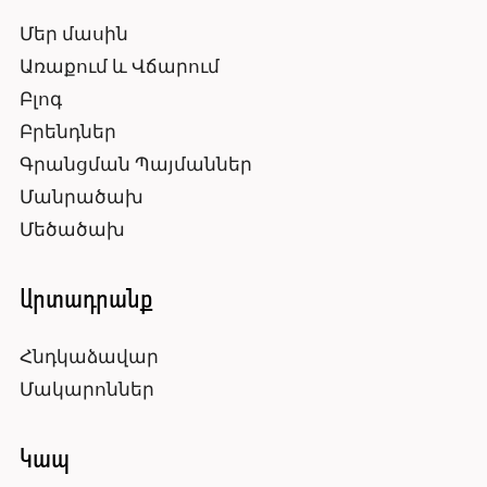
Մեր մասին
Առաքում և Վճարում
Բլոգ
Բրենդներ
Գրանցման Պայմաններ
Մանրածախ
Մեծածախ
Արտադրանք
Հնդկաձավար
Մակարոններ
Կապ