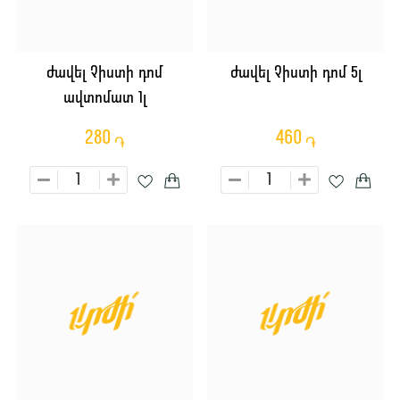
Ժավել Չիստի դոմ
Ժավել Չիստի դոմ 5լ
ավտոմատ 1լ
280
460
֏
֏