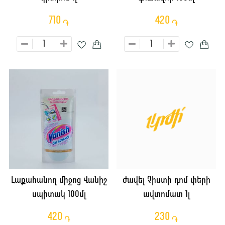
710
420
֏
֏
Լաքահանող միջոց Վանիշ
Ժավել Չիստի դոմ փերի
սպիտակ 100մլ
ավտոմատ 1լ
420
230
֏
֏