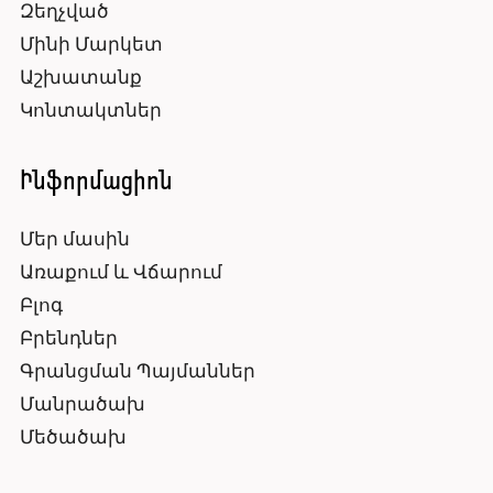
Զեղչված
Մինի Մարկետ
Աշխատանք
Կոնտակտներ
Ինֆորմացիոն
Մեր մասին
Առաքում և Վճարում
Բլոգ
Բրենդներ
Գրանցման Պայմաններ
Մանրածախ
Մեծածախ