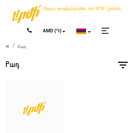
Օնլայն սուպերմարկետ, որն ԱՐԺԻ՛ ընտրել
Բադ
Բադ