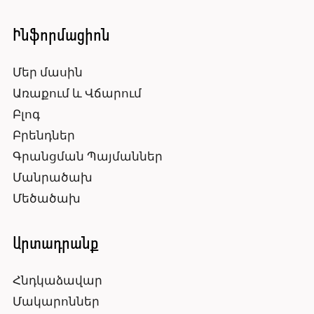
Ինֆորմացիոն
Մեր մասին
Առաքում և Վճարում
Բլոգ
Բրենդներ
Գրանցման Պայմաններ
Մանրածախ
Մեծածախ
Արտադրանք
Հնդկաձավար
Մակարոններ