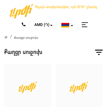
Օնլայն սուպերմարկետ, որն ԱՐԺԻ՛ ընտրել
Քաղցր սուջուխ
Քաղցր սուջուխ