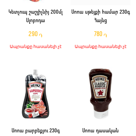
Կետչուպ շաշլիչնիյ 200մլ
Սոուս սթեյքի համար 230գ
Սլոբոդա
Հայնց
290
780
֏
֏
Ապրանքը հասանելի չէ
Ապրանքը հասանելի չէ
Սոուս բարբեքյու 230գ
Սոուս դասական