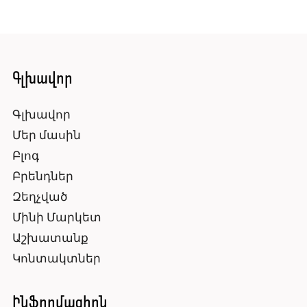
Գլխավոր
Գլխավոր
Մեր մասին
Բլոգ
Բրենդներ
Զեղչված
Մինի Մարկետ
Աշխատանք
Կոնտակտներ
Ինֆորմացիոն