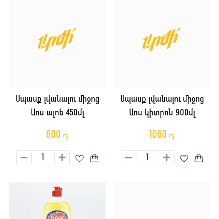
Սպասք լվանալու միջոց
Սպասք լվանալու միջոց
Աոս ալոե 450մլ
Աոս կիտրոն 900մլ
600
1060
֏
֏