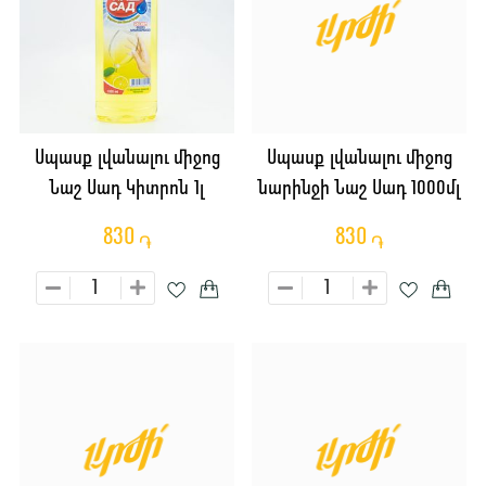
Սպասք լվանալու միջոց
Սպասք լվանալու միջոց
Նաշ Սադ Կիտրոն 1լ
նարինջի Նաշ Սադ 1000մլ
830
830
֏
֏