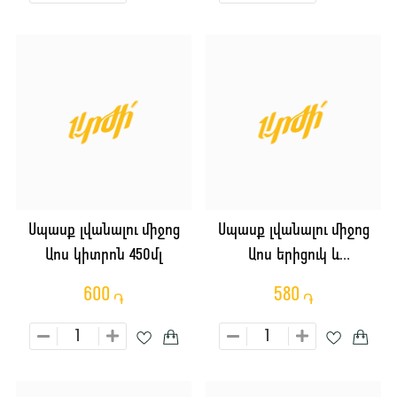
Սպասք լվանալու միջոց
Սպասք լվանալու միջոց
Աոս կիտրոն 450մլ
Աոս երիցուկ և
վիտամիններ 450մլ
600
580
֏
֏