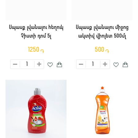
Սպասք լվանալու հեղուկ
Սպասք լվանալու միջոց
Չիստի դոմ 5լ
ակտիվ վիոլետ 500մլ
1250
500
֏
֏