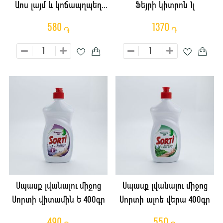
Աոս լայմ և կոճապղպեղ
Ֆեյրի կիտրոն 1լ
450մլ
580
1370
֏
֏
Սպասք լվանալու միջոց
Սպասք լվանալու միջոց
Սորտի վիտամին Ե 400գր
Սորտի ալոե վերա 400գր
490
550