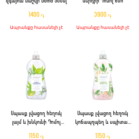
զգայուն մաշկի Domo 500մլ
ներդիր Դոմոլ 60հ
1400
3900
֏
֏
Ապրանքը հասանելի չէ
Ապրանքը հասանելի չէ
Սպասք լվացող հեղուկ
Սպասք լվացող հեղուկ
լայմ և խնկունի Դոմոլ
կոճապղպեղ և սպիտակ
500մլ
թեյ Դոմոլ 500մլ
1150
1150
֏
֏