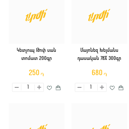
Կետչուպ Թոփ սան
Մայոնեզ Խելմանս
տոմատ 200գր
դասական 78% 300գր
250
680
֏
֏