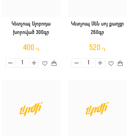
Կետչուպ Սլոբոդա
Կետչուպ Սեն սոյ քաղցր
խորոված 300գր
260գր
400
520
֏
֏