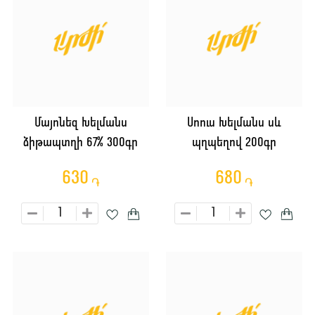
Մայոնեզ Խելմանս
Սոուս Խելմանս սև
ձիթապտղի 67% 300գր
պղպեղով 200գր
630
680
֏
֏