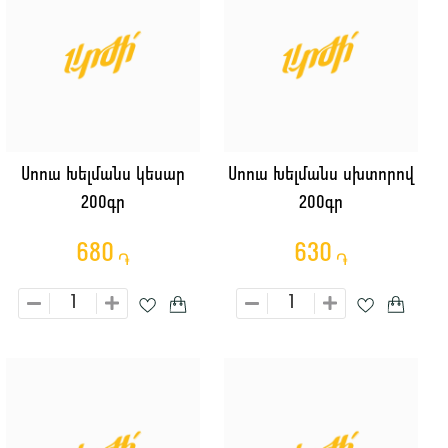
Սոուս Խելմանս կեսար
Սոուս Խելմանս սխտորով
200գր
200գր
680
630
֏
֏