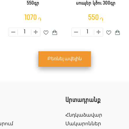
550գր
սուպեր կծու 300գր
1070
550
֏
֏
Բեռնել ավելին
ն
Արտադրանք
Հնդկաձավար
արում
Մակարոններ