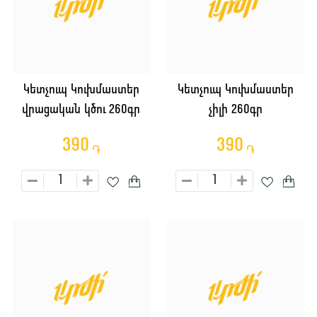
Կետչուպ Կուխմաստեր
Կետչուպ Կուխմաստեր
վրացական կծու 260գր
չիլի 260գր
390
390
֏
֏