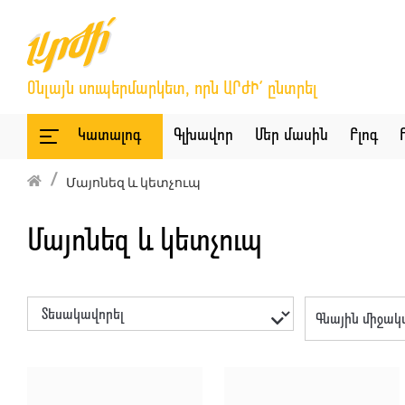
Օնլայն սուպերմարկետ, որն ԱՐԺԻ՛ ընտրել
Կատալոգ
Գլխավոր
Մեր մասին
Բլոգ
Մայոնեզ և կետչուպ
Մայոնեզ և կետչուպ
Գնային միջակ