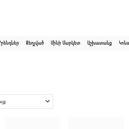
Բրենդներ
Զեղչված
Մինի Մարկետ
Աշխատանք
Կոն
այք