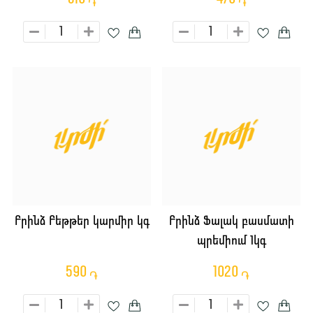
֏
֏
Բրինձ Բեթթեր կարմիր կգ
Բրինձ Ֆալակ բասմատի
պրեմիում 1կգ
590
1020
֏
֏