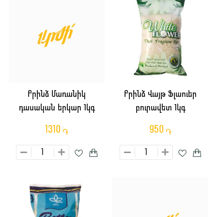
Բրինձ Մառանիկ
Բրինձ Վայթ Ֆլաուեր
դասական երկար 1կգ
բուրավետ 1կգ
1310
950
֏
֏