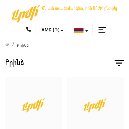
Օնլայն սուպերմարկետ, որն ԱՐԺԻ՛ ընտրել
Բրինձ
Բրինձ