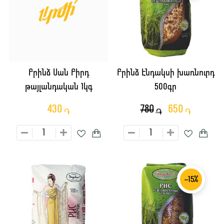
Բրինձ Սան Բիրդ
Բրինձ Էնդակսի խառնուրդ
թայլանդական 1կգ
500գր
430
780
650
֏
֏
֏
-15%