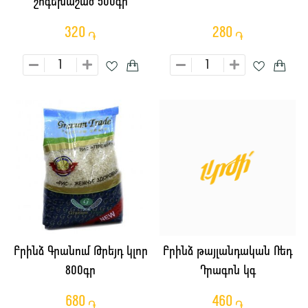
շոգեխաշած 500գր
320
280
֏
֏
Բրինձ Գրանում Թրեյդ կլոր
Բրինձ թայլանդական Ռեդ
800գր
Դրագոն կգ
680
460
֏
֏