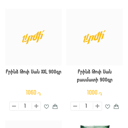
Բրինձ Թոփ Սան XXԼ 900գր
Բրինձ Թոփ Սան
բասմատի 900գր
1060
1000
֏
֏