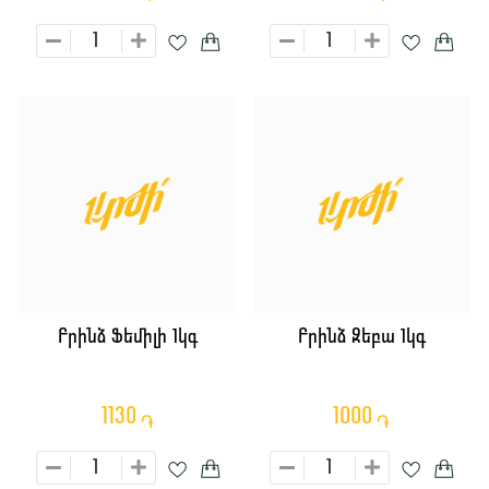
Բրինձ Ֆեմիլի 1կգ
Բրինձ Զեբա 1կգ
1130
1000
֏
֏