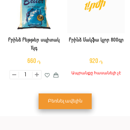
Բրինձ Բեթթեր սպիտակ
Բրինձ Մակֆա կլոր 800գր
1կգ
660
920
֏
֏
Ապրանքը հասանելի չէ
Բեռնել ավելին