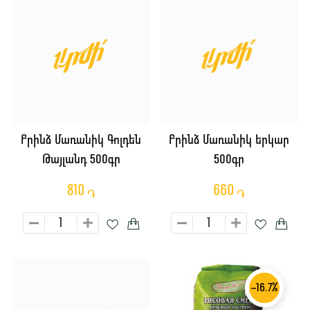
Բրինձ Մառանիկ Գոլդեն
Բրինձ Մառանիկ երկար
Թայլանդ 500գր
500գր
810
660
֏
֏
-16.7%