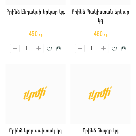
Բրինձ Էնդակսի երկար կգ
Բրինձ Պակիստան երկար
կգ
450
460
֏
֏
Բրինձ կլոր սպիտակ կգ
Բրինձ Թայգր կգ