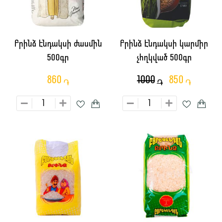
Բրինձ Էնդակսի ժասմին
Բրինձ Էնդակսի կարմիր
500գր
չհղկված 500գր
860
1000
850
֏
֏
֏