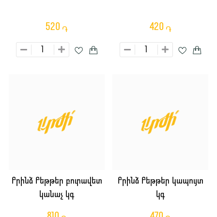
520
420
֏
֏
Բրինձ Բեթթեր բուրավետ
Բրինձ Բեթթեր կապույտ
կանաչ կգ
կգ
810
470