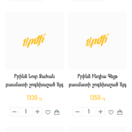
Բրինձ Նուր Ջահան
Բրինձ Ինդիա Գեյթ
բասմատի շոգեխաշած 1կգ
բասմատի շոգեխաշած 1կգ
1330
1350
֏
֏