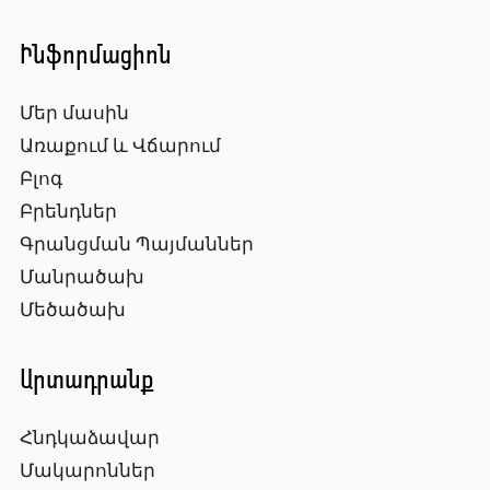
Ինֆորմացիոն
Մեր մասին
Առաքում և Վճարում
Բլոգ
Բրենդներ
Գրանցման Պայմաններ
Մանրածախ
Մեծածախ
Արտադրանք
Հնդկաձավար
Մակարոններ