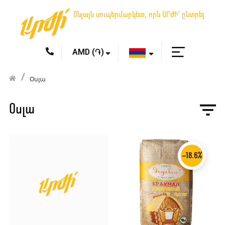
Օնլայն սուպերմարկետ, որն ԱՐԺԻ՛ ընտրել
Օսլա
Օսլա
-18.6%