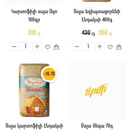
Կարտոֆիլի օսլա Օգո
Օսլա եգիպտացորենի
150գր
Էնդակսի 400գ
310
430
350
֏
֏
֏
-16.7%
Օսլա կարտոֆիլի Էնդակսի
Օսլա Սեգա 70գ