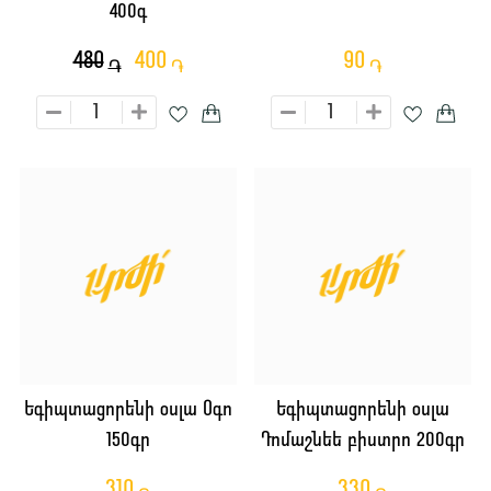
400գ
480
400
90
֏
֏
֏
Եգիպտացորենի օսլա Օգո
Եգիպտացորենի օսլա
150գր
Դոմաշնեե բիստրո 200գր
310
330