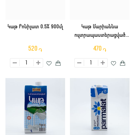
Կաթ Բոնիլատ 0.5% 900մլ
Կաթ Մարիաննա
ուլտրապաստերացված
3.2% 0.5լ
520
470
֏
֏