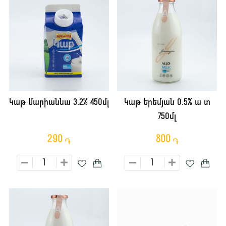
Կաթ Մարիաննա 3.2% 450մլ
Կաթ Երեմյան 0.5% ա տ
750մլ
290
800
֏
֏