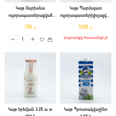
Կաթ Մարիանա
Կաթ Պարմալատ
ուլտրապաստերացված
ուլտրապաստերիլիզացված
3.2% 1լ
1.8% 1լ
700
1300
֏
֏
Ապրանքը հասանելի չէ
Կաթ Երեմյան 3.2% ա տ
Կաթ Պրոստակվաշինո