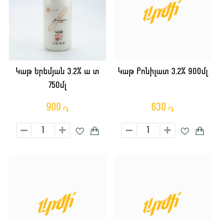
Կաթ Երեմյան 3.2% ա տ
Կաթ Բոնիլատ 3.2% 900մլ
750մլ
900
630
֏
֏