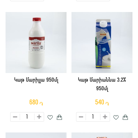
Կաթ Մարիլլա 950մլ
Կաթ Մարիաննա 3.2%
950մլ
680
540
֏
֏