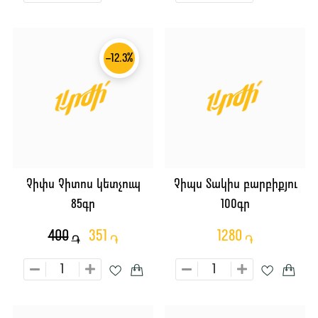
-12.3%
Չիփս Չիտոս կետչուպ
Չիպս Տակիս բարբիքյու
85գր
100գր
400
351
1280
֏
֏
֏