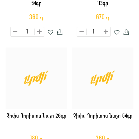
54գր
113գր
360
670
֏
֏
Չիփս Դորիտոս նաչո 26գր
Չիփս Դորիտոս նաչո 54գր
180
360