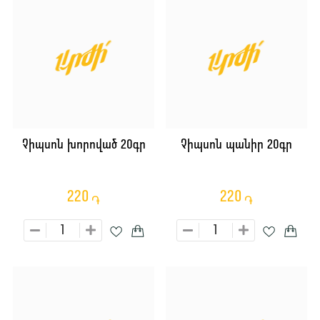
Չիպսոն խորոված 20գր
Չիպսոն պանիր 20գր
220
220
֏
֏