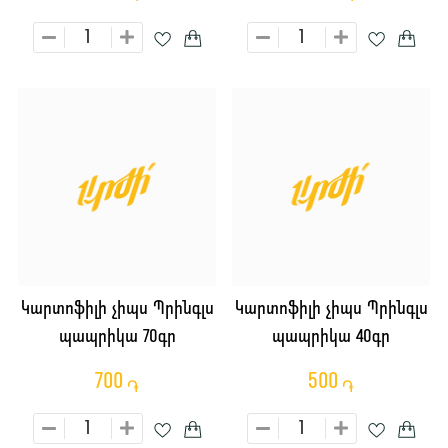
Կարտոֆիլի չիպս Պրինգլս
Կարտոֆիլի չիպս Պրինգլս
պապրիկա 70գր
պապրիկա 40գր
700
500
֏
֏