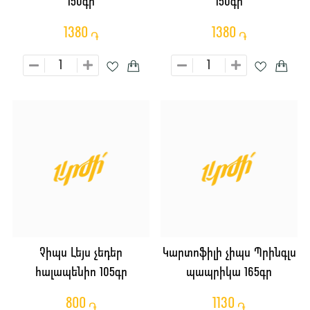
150գր
150գր
1380
1380
֏
֏
Չիպս Լեյս չեդեր
Կարտոֆիլի չիպս Պրինգլս
հալապենիո 105գր
պապրիկա 165գր
800
1130
֏
֏