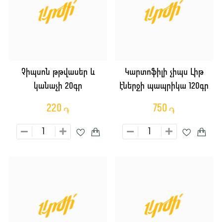
Չիպսոն թթվասեր և
Կարտոֆիլի չիպս Լիթ
կանաչի 20գր
էներջի պապրիկա 120գր
220
750
֏
֏