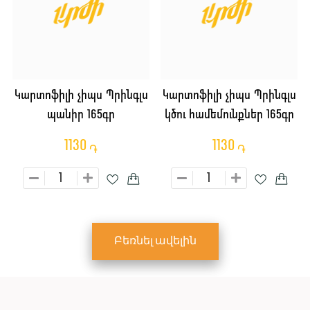
Կարտոֆիլի չիպս Պրինգլս
Կարտոֆիլի չիպս Պրինգլս
պանիր 165գր
կծու համեմունքներ 165գր
1130
1130
֏
֏
Բեռնել ավելին