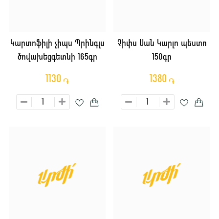
Կարտոֆիլի չիպս Պրինգլս
Չիփս Սան Կարլո պեստո
ծովախեցգետնի 165գր
150գր
1130
1380
֏
֏