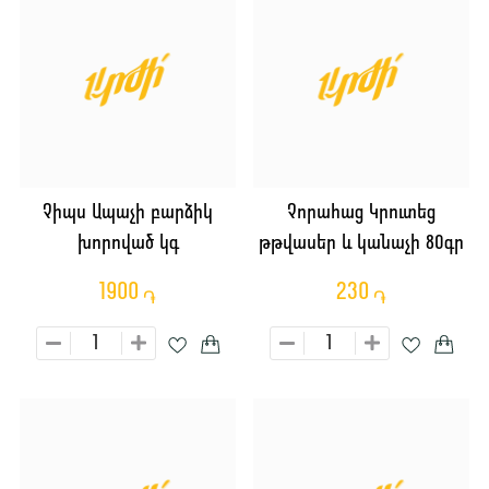
Չիպս Ապաչի բարձիկ
Չորահաց Կրուտեց
խորոված կգ
թթվասեր և կանաչի 80գր
1900
230
֏
֏