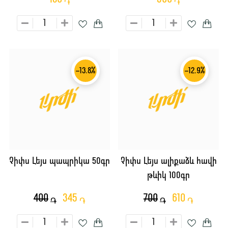
֏
֏
-13.8%
-12.9%
Չիփս Լեյս պապրիկա 50գր
Չիփս Լեյս ալիքաձև հավի
թևիկ 100գր
400
345
700
610
֏
֏
֏
֏