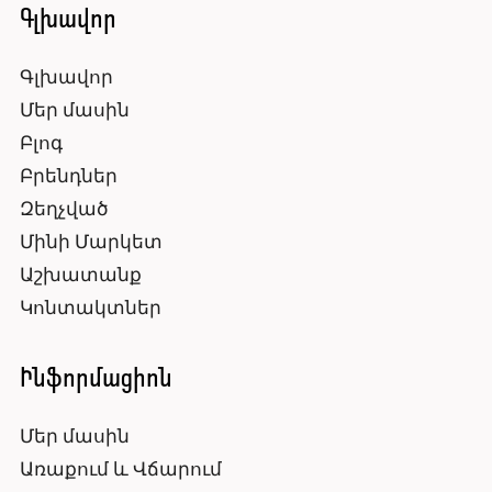
Գլխավոր
Գլխավոր
Մեր մասին
Բլոգ
Բրենդներ
Զեղչված
Մինի Մարկետ
Աշխատանք
Կոնտակտներ
Ինֆորմացիոն
Մեր մասին
Առաքում և Վճարում