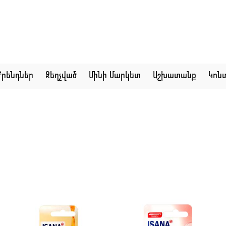
Բրենդներ
Զեղչված
Մինի Մարկետ
Աշխատանք
Կոն