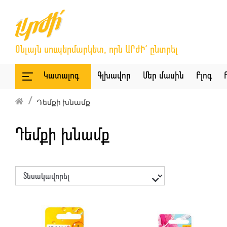
Օնլայն սուպերմարկետ, որն ԱՐԺԻ՛ ընտրել
Կատալոգ
Գլխավոր
Մեր մասին
Բլոգ
Դեմքի խնամք
Դեմքի խնամք