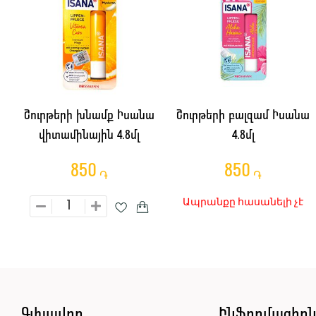
Շուրթերի խնամք Իսանա
Շուրթերի բալզամ Իսանա
վիտամինային 4.8մլ
4.8մլ
850
850
֏
֏
Ապրանքը հասանելի չէ
Գլխավոր
Ինֆորմացիո